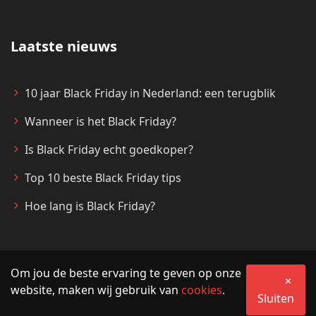
Laatste nieuws
10 jaar Black Friday in Nederland: een terugblik
Wanneer is het Black Friday?
Is Black Friday echt goedkoper?
Top 10 beste Black Friday tips
Hoe lang is Black Friday?
Om jou de beste ervaring te geven op onze
© 2026 MijnBlackFriday.nl
website, maken wij gebruik van
cookies
.
Sluiten
Algemene voorwaarden
Privacy
Partner worden