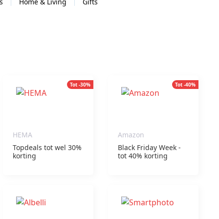
s
Home & Living
Gifts
Tot -30%
Tot -40%
HEMA
Amazon
Topdeals tot wel 30%
Black Friday Week -
korting
tot 40% korting