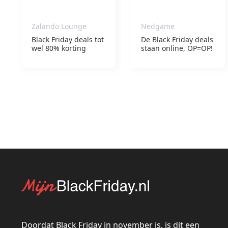
Zalando Lounge
Nedgame
Black Friday deals tot
De Black Friday deals
wel 80% korting
staan online, OP=OP!
Doordat Black Friday in november is, is dit een