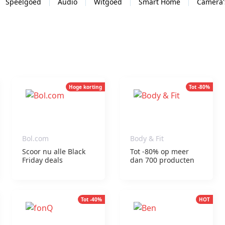
Speelgoed
Audio
Witgoed
Smart Home
Camera'
Hoge korting
Tot -80%
Bol.com
Body & Fit
Scoor nu alle Black
Tot -80% op meer
Friday deals
dan 700 producten
Tot -40%
HOT