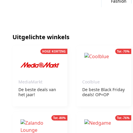
Fashion
Uitgelichte winkels
HOGE KORTING
Tot -70%
MediaMarkt
Coolblue
De beste deals van
De beste Black Friday
het jaar!
deals! OP=OP
Tot -80%
Tot -76%