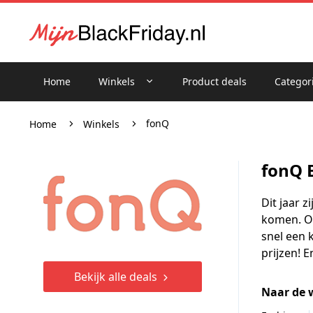
Home
Winkels
Product deals
Categor
fonQ
Home
Winkels
fonQ 
Dit jaar 
komen. Oo
snel een 
prijzen! E
Bekijk alle deals
Naar de 