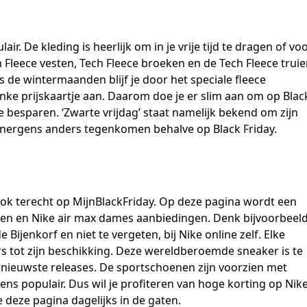
r. De kleding is heerlijk om in je vrije tijd te dragen of vo
ch Fleece vesten, Tech Fleece broeken en de Tech Fleece truie
ns de wintermaanden blijf je door het speciale fleece
inke prijskaartje aan. Daarom doe je er slim aan om op Blac
te besparen. ‘Zwarte vrijdag’ staat namelijk bekend om zijn
e nergens anders tegenkomen behalve op Black Friday.
ook terecht op MijnBlackFriday. Op deze pagina wordt een
gen en Nike air max dames aanbiedingen. Denk bijvoorbeel
ijenkorf en niet te vergeten, bij Nike online zelf. Elke
s tot zijn beschikking. Deze wereldberoemde sneaker is te
ernieuwste releases. De sportschoenen zijn voorzien met
s populair. Dus wil je profiteren van hoge korting op Nik
e deze pagina dagelijks in de gaten.