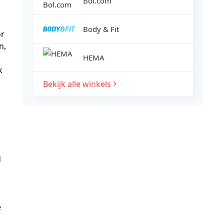
Bol.com
Body & Fit
or
n,
HEMA
k
Bekijk alle winkels
d
e